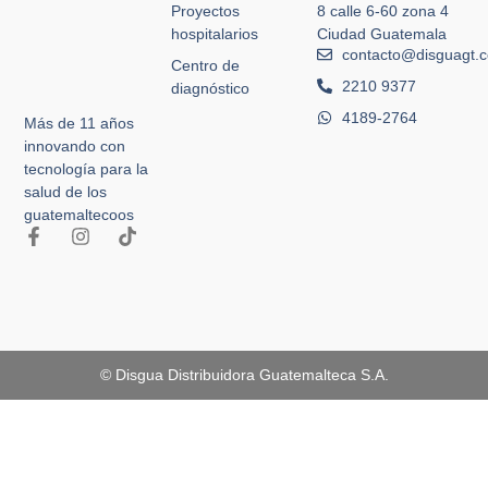
Proyectos
8 calle 6-60 zona 4
hospitalarios
Ciudad Guatemala
contacto@disguagt.
Centro de
2210 9377
diagnóstico
4189-2764
Más de 11 años
innovando con
tecnología para la
salud de los
guatemaltecoos
© Disgua Distribuidora Guatemalteca S.A.