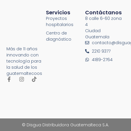
Servicios
Contáctanos
Proyectos
8 calle 6-60 zona
hospitalarios
4
Ciudad
Centro de
Guatemala
diagnóstico
contacto@disgua
Más de 11 años
2210 9377
innovando con
4189-2764
tecnología para
la salud de los
guatemaltecoos
© Disgua Distribuidora Guatemalteca S.A.