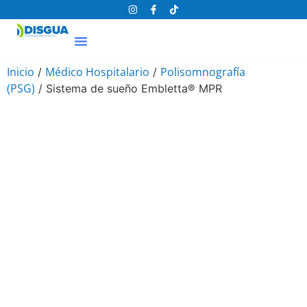
Proyectos Hospitalarios
Centro De Diagnósticos
Inicio
Médico Hospitalario
Polisomnografía
/
/
(PSG)
/ Sistema de sueño Embletta® MPR