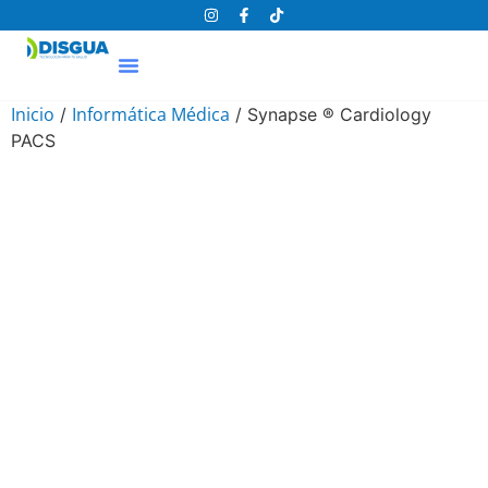
Proyectos Hospitalarios
Centro De Diagnósticos
Inicio
Informática Médica
/
/ Synapse ® Cardiology
PACS